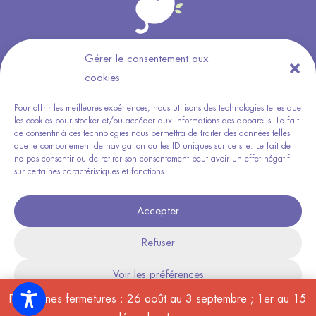
Gérer le consentement aux
Horaires
cookies
Du lundi au dimanche
9h à 12h
Pour offrir les meilleures expériences, nous utilisons des technologies telles que
les cookies pour stocker et/ou accéder aux informations des appareils. Le fait
et 15h à 18h
de consentir à ces technologies nous permettra de traiter des données telles
Sur RDV uniquement
que le comportement de navigation ou les ID uniques sur ce site. Le fait de
ne pas consentir ou de retirer son consentement peut avoir un effet négatif
sur certaines caractéristiques et fonctions.
Accueil
Réserver un séjour
Lire les avis
Accepter
Voir les tarifs
Conditions pour la garde
Refuser
Voir les préférences
Mentions légales
|
Politique de confidentialité
|
Conditions
générales de vente
|Conception
Pillow Studio
| Tous droits réservés
Prochaines fermetures : 26 août au 3 septembre ; 1er au 15
© Henricat
Politique de cookies
Mentions légales